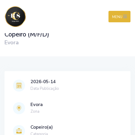
MENU
Copeiro (M/F/D)
Evora
2026-05-14
Data Publicação
Evora
Zona
Copeiro(a)
Categoria